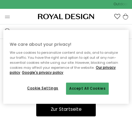
Outdoor Sa
We care about your privacy!
We use cookies to personalize content and ads, and to analyze
Ooops, die Seite wurde nicht
our traffic. You have the right and option to opt out of any non-
essential cookies while using our site. However, blocking certain
gefunden.
cookies may affect your experience of the website.
Our privacy
policy
Google's privacy policy
Cookie Settings
Accept All Cookies
Sie können auf unserer
Startseite
weiter navigieren.
Zur Startseite