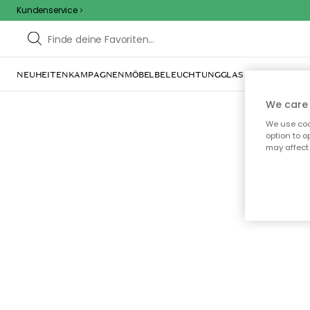
Kundenservice
NEUHEITEN
KAMPAGNEN
MÖBEL
BELEUCHTUNG
GLAS & GESCHIRR
IN
We care 
We use cook
option to o
may affect 
Oo