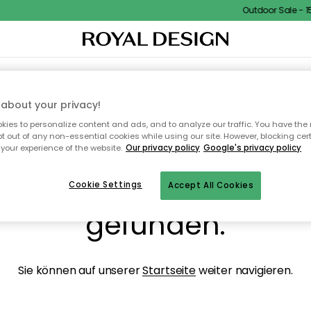
Outdoor Sale - 15%
NENEINRICHTUNG
TEXTILIEN & TEPPICHE
KÜCHE
AUFBEWAHRUNG
OUTD
about your privacy!
ies to personalize content and ads, and to analyze our traffic. You have the 
pt out of any non-essential cookies while using our site. However, blocking cer
your experience of the website.
Our privacy policy
Google's privacy policy
ops, die Seite wurde ni
Cookie Settings
Accept All Cookies
gefunden.
Sie können auf unserer
Startseite
weiter navigieren.