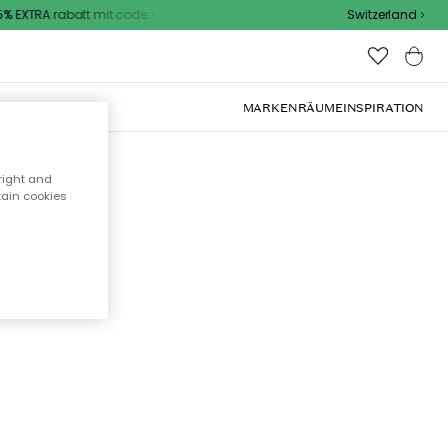
 EXTRA rabatt mit code
Switzerland
OOR-MÖBEL
MARKEN
RÄUME
INSPIRATION
right and
tain cookies
cht