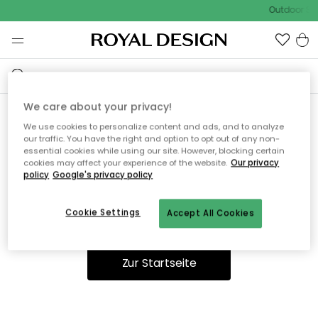
Outdoor Sal
We care about your privacy!
We use cookies to personalize content and ads, and to analyze
Ooops, die Seite wurde nicht
our traffic. You have the right and option to opt out of any non-
essential cookies while using our site. However, blocking certain
gefunden.
cookies may affect your experience of the website.
Our privacy
policy
Google's privacy policy
Cookie Settings
Accept All Cookies
Sie können auf unserer
Startseite
weiter navigieren.
Zur Startseite