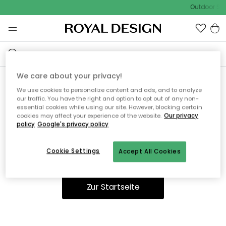
Outdoor Sal
We care about your privacy!
We use cookies to personalize content and ads, and to analyze
Ooops, die Seite wurde nicht
our traffic. You have the right and option to opt out of any non-
essential cookies while using our site. However, blocking certain
gefunden.
cookies may affect your experience of the website.
Our privacy
policy
Google's privacy policy
Cookie Settings
Accept All Cookies
Sie können auf unserer
Startseite
weiter navigieren.
Zur Startseite