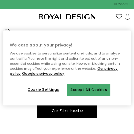
Outdoor Sal
We care about your privacy!
We use cookies to personalize content and ads, and to analyze
Ooops, die Seite wurde nicht
our traffic. You have the right and option to opt out of any non-
essential cookies while using our site. However, blocking certain
gefunden.
cookies may affect your experience of the website.
Our privacy
policy
Google's privacy policy
Cookie Settings
Accept All Cookies
Sie können auf unserer
Startseite
weiter navigieren.
Zur Startseite