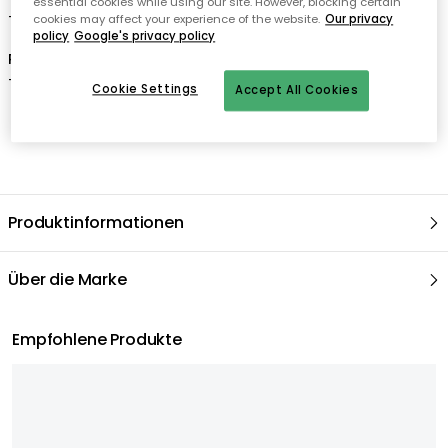
essential cookies while using our site. However, blocking certain
-
Frostsicher bis zu -15 °C.
cookies may affect your experience of the website.
Our privacy
policy
Google's privacy policy
Pflegeanleitung für den Topf
-
Das Produkt kann der äußeren Umgebung standhalten
.
Cookie Settings
Accept All Cookies
Produktinformationen
Über die Marke
Empfohlene Produkte