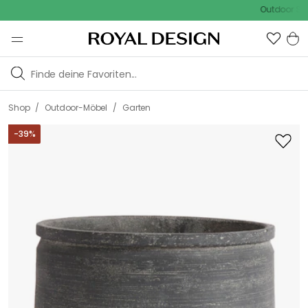
Outdoor Sale - 15
/
/
Shop
Outdoor-Möbel
Garten
-
39
%