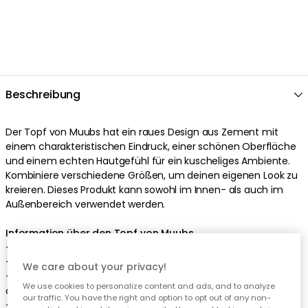
Beschreibung
Der
Topf
von
Muubs
hat ein
raues
Design
aus
Zement
mit
einem
charakteristischen
Eindruck
, einer
schönen
Oberfläche
und einem
echten
Hautgefühl
für ein kuscheliges Ambiente
.
Kombiniere verschiedene Größen, um deinen eigenen Look zu
kreieren
.
Dieses Produkt kann sowohl im Innen- als auch im
Außenbereich verwendet werden
.
Information über den Topf von Muubs
- Hergestellt aus
Zement
.
- Perfekt
für den Patio oder die Terrasse
.
We care about your privacy!
-
Raues
Design
mit einer
schönen
Farbe
und einem
We use cookies to personalize content and ads, and to analyze
charakteristischen
Eindruck
.
our traffic. You have the right and option to opt out of any non-
-
Der Topf ist in verschiedenen Größen erhältlich.