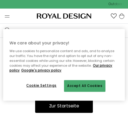
Outdoor Sal
We care about your privacy!
We use cookies to personalize content and ads, and to analyze
Ooops, die Seite wurde nicht
our traffic. You have the right and option to opt out of any non-
essential cookies while using our site. However, blocking certain
gefunden.
cookies may affect your experience of the website.
Our privacy
policy
Google's privacy policy
Cookie Settings
Accept All Cookies
Sie können auf unserer
Startseite
weiter navigieren.
Zur Startseite