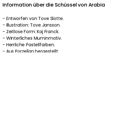
Information über die Schüssel von Arabia
- Entworfen von Tove Slotte.
- Illustration: Tove Jansson.
- Zeitlose Form: Kaj Franck.
- Winterliches Muminmotiv.
- Herrliche Pastellfarben.
- Aus Porzellan hergestellt.
Pflegeanleitung für die Schüssel
- Ofen-, mikrowellen-, gefrierschrank- und
spülmaschinenfest.
Produktinformationen
Über die Marke