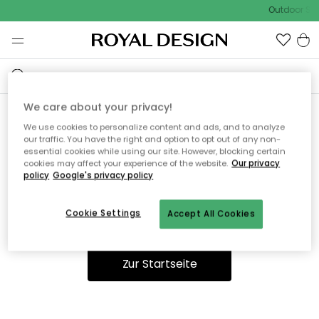
Outdoor Sal
We care about your privacy!
We use cookies to personalize content and ads, and to analyze
Ooops, die Seite wurde nicht
our traffic. You have the right and option to opt out of any non-
essential cookies while using our site. However, blocking certain
gefunden.
cookies may affect your experience of the website.
Our privacy
policy
Google's privacy policy
Cookie Settings
Accept All Cookies
Sie können auf unserer
Startseite
weiter navigieren.
Zur Startseite