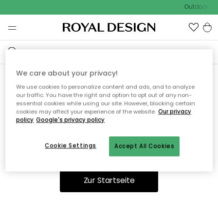
Outdoor Sal
We care about your privacy!
We use cookies to personalize content and ads, and to analyze
Ooops, die Seite wurde nicht
our traffic. You have the right and option to opt out of any non-
essential cookies while using our site. However, blocking certain
gefunden.
cookies may affect your experience of the website.
Our privacy
policy
Google's privacy policy
Cookie Settings
Accept All Cookies
Sie können auf unserer
Startseite
weiter navigieren.
Zur Startseite