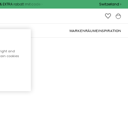
EXTRA rabatt mit code
Switzerland
OOR-MÖBEL
MARKEN
RÄUME
INSPIRATION
right and
tain cookies
cht