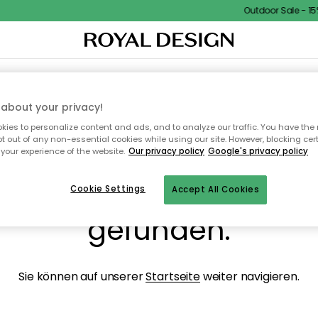
Outdoor Sale - 15% 
NENEINRICHTUNG
TEXTILIEN & TEPPICHE
KÜCHE
AUFBEWAHRUNG
OUTD
about your privacy!
ies to personalize content and ads, and to analyze our traffic. You have the 
pt out of any non-essential cookies while using our site. However, blocking cer
your experience of the website.
Our privacy policy
Google's privacy policy
ops, die Seite wurde ni
Cookie Settings
Accept All Cookies
gefunden.
Sie können auf unserer
Startseite
weiter navigieren.