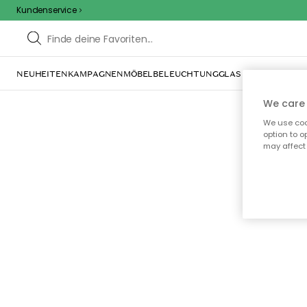
Kundenservice
NEUHEITEN
KAMPAGNEN
MÖBEL
BELEUCHTUNG
GLAS & GESCHIRR
IN
We care 
We use cook
option to o
may affect 
Oo