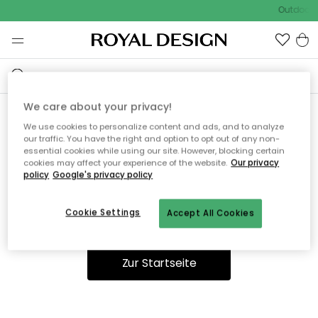
Outdoor S
We care about your privacy!
We use cookies to personalize content and ads, and to analyze
Ooops, die Seite wurde nicht
our traffic. You have the right and option to opt out of any non-
essential cookies while using our site. However, blocking certain
gefunden.
cookies may affect your experience of the website.
Our privacy
policy
Google's privacy policy
Cookie Settings
Accept All Cookies
Sie können auf unserer
Startseite
weiter navigieren.
Zur Startseite