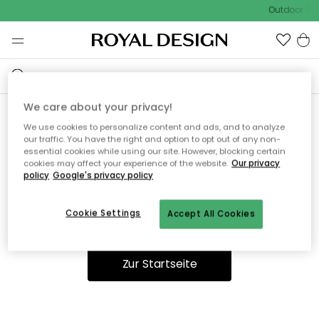
Outdoor Sal
We care about your privacy!
We use cookies to personalize content and ads, and to analyze
Ooops, die Seite wurde nicht
our traffic. You have the right and option to opt out of any non-
essential cookies while using our site. However, blocking certain
gefunden.
cookies may affect your experience of the website.
Our privacy
policy
Google's privacy policy
Cookie Settings
Accept All Cookies
Sie können auf unserer
Startseite
weiter navigieren.
Zur Startseite