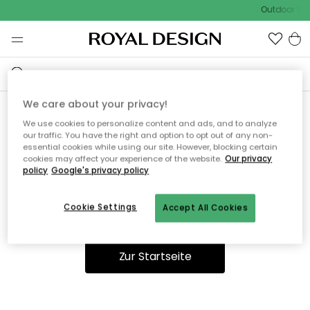
Outdoor Sal
We care about your privacy!
We use cookies to personalize content and ads, and to analyze
Ooops, die Seite wurde nicht
our traffic. You have the right and option to opt out of any non-
essential cookies while using our site. However, blocking certain
gefunden.
cookies may affect your experience of the website.
Our privacy
policy
Google's privacy policy
Cookie Settings
Accept All Cookies
Sie können auf unserer
Startseite
weiter navigieren.
Zur Startseite