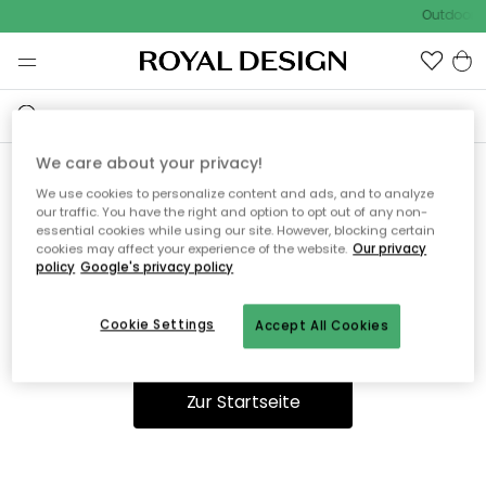
Outdoor S
We care about your privacy!
We use cookies to personalize content and ads, and to analyze
Ooops, die Seite wurde nicht
our traffic. You have the right and option to opt out of any non-
essential cookies while using our site. However, blocking certain
gefunden.
cookies may affect your experience of the website.
Our privacy
policy
Google's privacy policy
Cookie Settings
Accept All Cookies
Sie können auf unserer
Startseite
weiter navigieren.
Zur Startseite