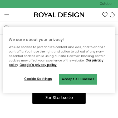
Outdoor Sal
We care about your privacy!
We use cookies to personalize content and ads, and to analyze
Ooops, die Seite wurde nicht
our traffic. You have the right and option to opt out of any non-
essential cookies while using our site. However, blocking certain
gefunden.
cookies may affect your experience of the website.
Our privacy
policy
Google's privacy policy
Cookie Settings
Accept All Cookies
Sie können auf unserer
Startseite
weiter navigieren.
Zur Startseite