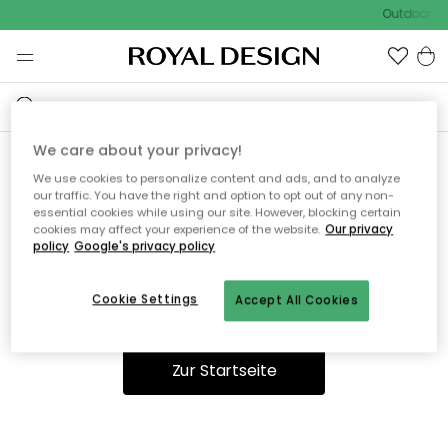
Outdoor Sa
We care about your privacy!
We use cookies to personalize content and ads, and to analyze
Ooops, die Seite wurde nicht
our traffic. You have the right and option to opt out of any non-
essential cookies while using our site. However, blocking certain
gefunden.
cookies may affect your experience of the website.
Our privacy
policy
Google's privacy policy
Cookie Settings
Accept All Cookies
Sie können auf unserer
Startseite
weiter navigieren.
Zur Startseite