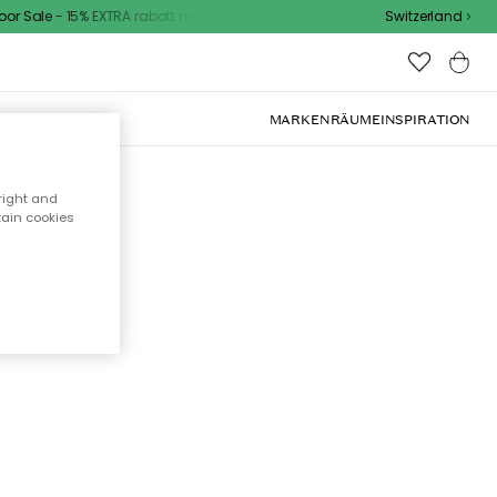
 Sale - 15% EXTRA rabatt mit code
Switzerland
OOR-MÖBEL
MARKEN
RÄUME
INSPIRATION
right and
tain cookies
cht