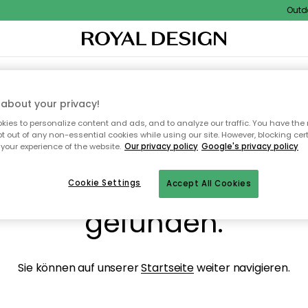
Outdoor
NENEINRICHTUNG
TEXTILIEN & TEPPICHE
KÜCHE
AUFBEWAHRUNG
OUTD
about your privacy!
ies to personalize content and ads, and to analyze our traffic. You have the 
pt out of any non-essential cookies while using our site. However, blocking cer
your experience of the website.
Our privacy policy
Google's privacy policy
ops, die Seite wurde ni
Cookie Settings
Accept All Cookies
gefunden.
Sie können auf unserer
Startseite
weiter navigieren.