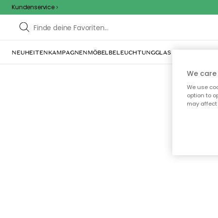
Kundenservice
NEUHEITEN
KAMPAGNEN
MÖBEL
BELEUCHTUNG
GLAS & GESCHIRR
IN
We care 
We use cook
option to o
may affect 
Oo