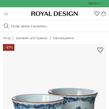
Outdoor Sale - 15%
/
/
Shop
Servieren und Speisen
Servierzubehör
-
27
%