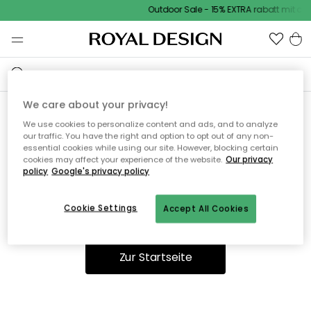
Outdoor Sale - 15% EXTRA rabatt mit co
We care about your privacy!
We use cookies to personalize content and ads, and to analyze
Ooops, die Seite wurde nicht
our traffic. You have the right and option to opt out of any non-
essential cookies while using our site. However, blocking certain
gefunden.
cookies may affect your experience of the website.
Our privacy
policy
Google's privacy policy
Cookie Settings
Accept All Cookies
Sie können auf unserer
Startseite
weiter navigieren.
Zur Startseite