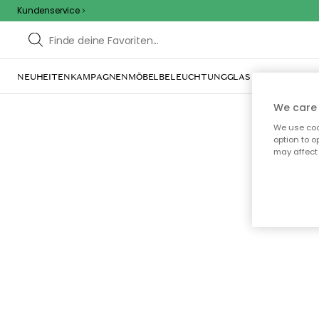
Kundenservice
NEUHEITEN
KAMPAGNEN
MÖBEL
BELEUCHTUNG
GLAS & GESCHIRR
IN
We care 
We use cook
option to o
may affect 
Oo