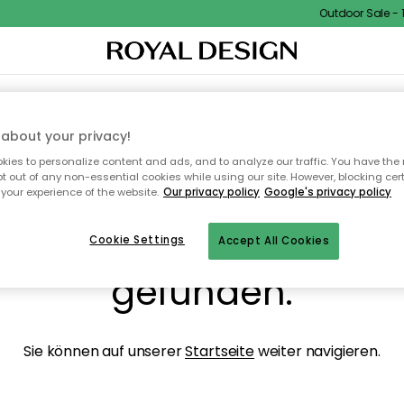
Outdoor Sale - 15
NENEINRICHTUNG
TEXTILIEN & TEPPICHE
KÜCHE
AUFBEWAHRUNG
OUTD
about your privacy!
ies to personalize content and ads, and to analyze our traffic. You have the 
pt out of any non-essential cookies while using our site. However, blocking cer
your experience of the website.
Our privacy policy
Google's privacy policy
ops, die Seite wurde ni
Cookie Settings
Accept All Cookies
gefunden.
Sie können auf unserer
Startseite
weiter navigieren.