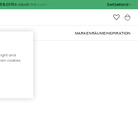
% EXTRA rabatt mit code
Switzerland
OOR-MÖBEL
MARKEN
RÄUME
INSPIRATION
right and
tain cookies
cht