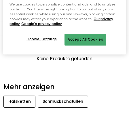
We use cookies to personalize content and ads, and to analyze
SCH
MUCKSCHATULLEN
our traffic. You have the right and option to opt out of any non-
HALSKETTEN
essential cookies while using our site. However, blocking certain
cookies may affect your experience of the website.
Our privacy
policy
Google's privacy policy
Filter
Sortieren nach
Cookie Settings
Accept All Cookies
0 Produkte
Anzeigen (48)
Keine Produkte gefunden
Mehr anzeigen
Halsketten
Schmuckschatullen