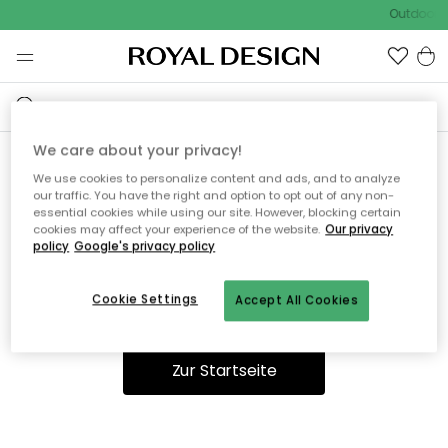
Outdoor S
We care about your privacy!
We use cookies to personalize content and ads, and to analyze
Ooops, die Seite wurde nicht
our traffic. You have the right and option to opt out of any non-
essential cookies while using our site. However, blocking certain
gefunden.
cookies may affect your experience of the website.
Our privacy
policy
Google's privacy policy
Cookie Settings
Accept All Cookies
Sie können auf unserer
Startseite
weiter navigieren.
Zur Startseite