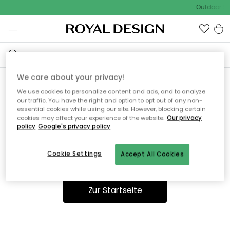
Outdoor Sa
We care about your privacy!
We use cookies to personalize content and ads, and to analyze
Ooops, die Seite wurde nicht
our traffic. You have the right and option to opt out of any non-
essential cookies while using our site. However, blocking certain
gefunden.
cookies may affect your experience of the website.
Our privacy
policy
Google's privacy policy
Cookie Settings
Accept All Cookies
Sie können auf unserer
Startseite
weiter navigieren.
Zur Startseite