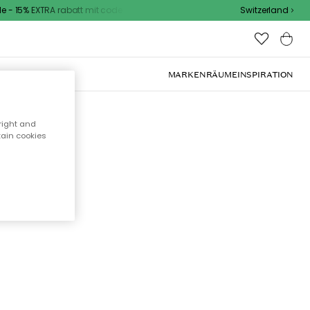
- 15% EXTRA rabatt mit code
Switzerland
OOR-MÖBEL
MARKEN
RÄUME
INSPIRATION
right and
tain cookies
cht