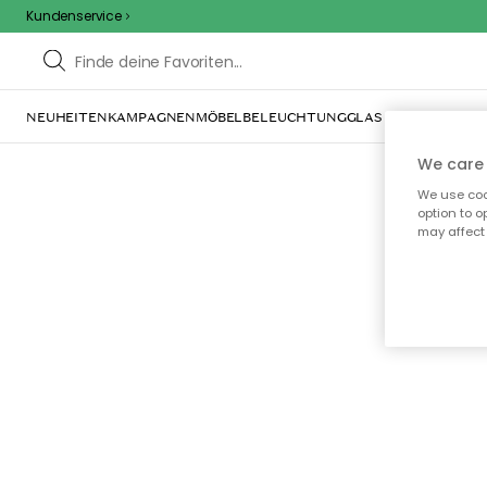
Kundenservice
NEUHEITEN
KAMPAGNEN
MÖBEL
BELEUCHTUNG
GLAS & GESCHIRR
IN
We care 
We use cook
option to o
may affect 
Oo