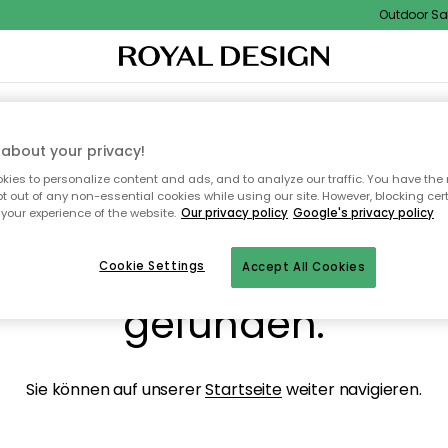
Outdoor Sale 
NENEINRICHTUNG
TEXTILIEN & TEPPICHE
KÜCHE
AUFBEWAHRUNG
OUTD
about your privacy!
ies to personalize content and ads, and to analyze our traffic. You have the 
pt out of any non-essential cookies while using our site. However, blocking cer
your experience of the website.
Our privacy policy
Google's privacy policy
ops, die Seite wurde ni
Cookie Settings
Accept All Cookies
gefunden.
Sie können auf unserer
Startseite
weiter navigieren.