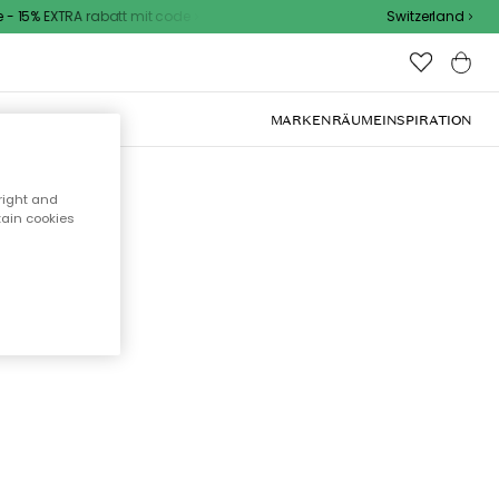
 15% EXTRA rabatt mit code
Switzerland
OOR-MÖBEL
MARKEN
RÄUME
INSPIRATION
right and
tain cookies
cht