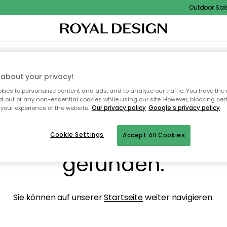
Outdoor Sale -
NENEINRICHTUNG
TEXTILIEN & TEPPICHE
KÜCHE
AUFBEWAHRUNG
OUTD
about your privacy!
ies to personalize content and ads, and to analyze our traffic. You have the 
pt out of any non-essential cookies while using our site. However, blocking cer
your experience of the website.
Our privacy policy
Google's privacy policy
ops, die Seite wurde ni
Cookie Settings
Accept All Cookies
gefunden.
Sie können auf unserer
Startseite
weiter navigieren.