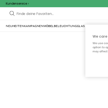
Kundenservice
NEUHEITEN
KAMPAGNEN
MÖBEL
BELEUCHTUNG
GLAS & GESCHIRR
IN
We care 
We use cook
option to o
may affect 
Oo