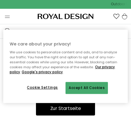
Outdoor Sal
We care about your privacy!
We use cookies to personalize content and ads, and to analyze
Ooops, die Seite wurde nicht
our traffic. You have the right and option to opt out of any non-
essential cookies while using our site. However, blocking certain
gefunden.
cookies may affect your experience of the website.
Our privacy
policy
Google's privacy policy
Cookie Settings
Accept All Cookies
Sie können auf unserer
Startseite
weiter navigieren.
Zur Startseite