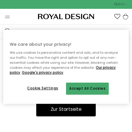
Outdoor Sa
We care about your privacy!
We use cookies to personalize content and ads, and to analyze
Ooops, die Seite wurde nicht
our traffic. You have the right and option to opt out of any non-
essential cookies while using our site. However, blocking certain
gefunden.
cookies may affect your experience of the website.
Our privacy
policy
Google's privacy policy
Cookie Settings
Accept All Cookies
Sie können auf unserer
Startseite
weiter navigieren.
Zur Startseite