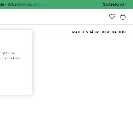
 - 15% EXTRA rabatt mit code
Switzerland
OOR-MÖBEL
MARKEN
RÄUME
INSPIRATION
right and
tain cookies
cht