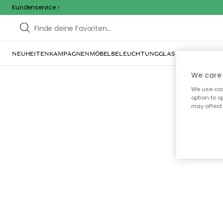
Kundenservice
NEUHEITEN
KAMPAGNEN
MÖBEL
BELEUCHTUNG
GLAS & GESCHIRR
IN
We care 
We use cook
option to o
may affect 
Oo