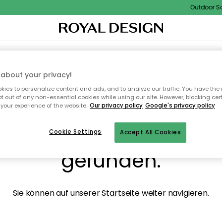
Outdoor Sale
NENEINRICHTUNG
TEXTILIEN & TEPPICHE
KÜCHE
AUFBEWAHRUNG
OUTD
about your privacy!
ies to personalize content and ads, and to analyze our traffic. You have the 
pt out of any non-essential cookies while using our site. However, blocking cer
your experience of the website.
Our privacy policy
Google's privacy policy
ops, die Seite wurde ni
Cookie Settings
Accept All Cookies
gefunden.
Sie können auf unserer
Startseite
weiter navigieren.