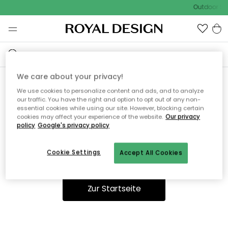
Outdoor Sal
We care about your privacy!
We use cookies to personalize content and ads, and to analyze
Ooops, die Seite wurde nicht
our traffic. You have the right and option to opt out of any non-
essential cookies while using our site. However, blocking certain
gefunden.
cookies may affect your experience of the website.
Our privacy
policy
Google's privacy policy
Cookie Settings
Accept All Cookies
Sie können auf unserer
Startseite
weiter navigieren.
Zur Startseite