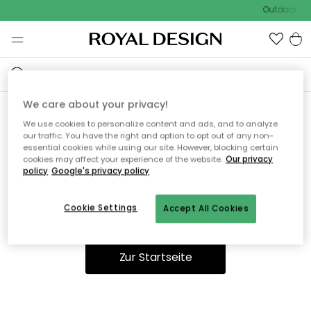
Outdoor Sal
We care about your privacy!
We use cookies to personalize content and ads, and to analyze
Ooops, die Seite wurde nicht
our traffic. You have the right and option to opt out of any non-
essential cookies while using our site. However, blocking certain
gefunden.
cookies may affect your experience of the website.
Our privacy
policy
Google's privacy policy
Cookie Settings
Accept All Cookies
Sie können auf unserer
Startseite
weiter navigieren.
Zur Startseite