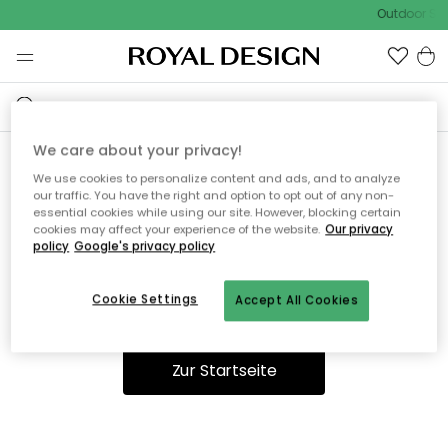
Outdoor Sal
We care about your privacy!
We use cookies to personalize content and ads, and to analyze
Ooops, die Seite wurde nicht
our traffic. You have the right and option to opt out of any non-
essential cookies while using our site. However, blocking certain
gefunden.
cookies may affect your experience of the website.
Our privacy
policy
Google's privacy policy
Cookie Settings
Accept All Cookies
Sie können auf unserer
Startseite
weiter navigieren.
Zur Startseite